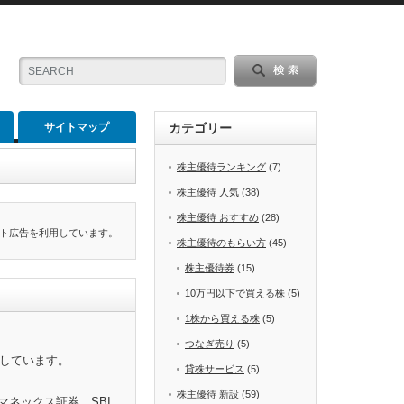
サイトマップ
カテゴリー
株主優待ランキング
(7)
株主優待 人気
(38)
株主優待 おすすめ
(28)
ト広告を利用しています。
株主優待のもらい方
(45)
株主優待券
(15)
10万円以下で買える株
(5)
1株から買える株
(5)
つなぎ売り
(5)
をしています。
貸株サービス
(5)
株主優待 新設
(59)
マネックス証券、SBI