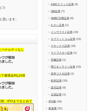
GMOクリック証券
(5)
ビス
SBI証券
(7)
SMBC日興証券
(6)
と思います。
むさし証券
(1)
インヴァスト証券
(10)
カブドットコム証券
(13)
マネックス証券
(10)
金とペナルティなし
ライブスター証券
(1)
安藤証券
(1)
岡三オンライン証券
(10)
岩井コスモ証券
(1)
って優遇金利は5倍
松井証券
(10)
楽天証券
(6)
立花証券
(1)
産運用、IPOまでまとめて
IPO株
(16)
飲食業
(31)