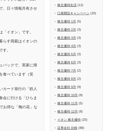
株主優待生活
(12)
で、日々情報共有させ
口座開設キャンペーン
(20)
株主優待 1月
(5)
株主優待 2月
(3)
は「イオン」です。
株主優待 3月
(3)
暮らす両親はイオンの
株主優待 4月
(3)
です。
株主優待 5月
(3)
株主優待 6月
(3)
ュバックで、実家に帰
株主優待 7月
(2)
を食べています（笑
株主優待 8月
(2)
株主優待 9月
(9)
いカード発行の「鉄人
株主優待 10月
(8)
食会に行ける「ひらま
株主優待 11月
(5)
Fでお得な「梅の花」な
株主優待 12月
(8)
イオン 株主優待
(25)
証券会社 比較
(88)