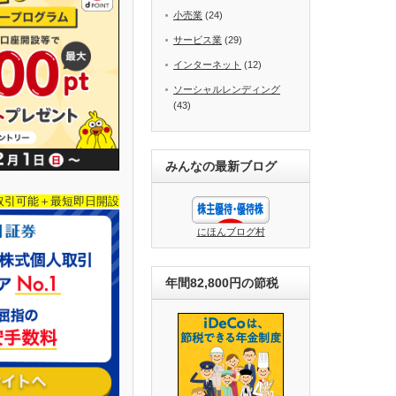
小売業
(24)
サービス業
(29)
インターネット
(12)
ソーシャルレンディング
(43)
みんなの最新ブログ
取引可能＋最短即日開設
にほんブログ村
年間82,800円の節税