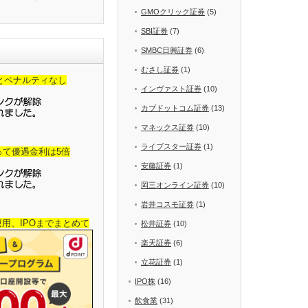
GMOクリック証券
(5)
SBI証券
(7)
SMBC日興証券
(6)
むさし証券
(1)
金とペナルティなし
インヴァスト証券
(10)
カブドットコム証券
(13)
マネックス証券
(10)
ライブスター証券
(1)
って優遇金利は5倍
安藤証券
(1)
岡三オンライン証券
(10)
岩井コスモ証券
(1)
産運用、IPOまでまとめて
松井証券
(10)
楽天証券
(6)
立花証券
(1)
IPO株
(16)
飲食業
(31)