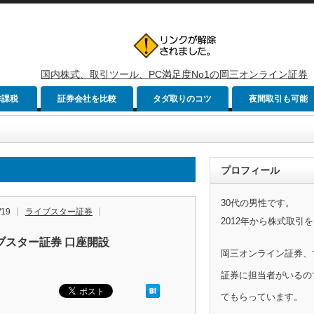
国内株式、取引ツール、PC満足度No1の岡三オンライン証券
非課税
証券会社を比較
タダ取りのコツ
夜間取引も可能
プロフィール
30代の男性です。
/19
ライブスター証券
2012年から株式取引
ブスター証券 口座開設
岡三オンライン証券、
証券に担当者がいるの
てもらっています。