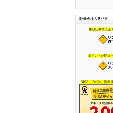
証券会社の選び方
IPOは事前入
ポイントが貯ま
NISA、iDeCo、資