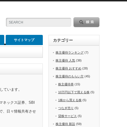
サイトマップ
カテゴリー
株主優待ランキング
(7)
株主優待 人気
(38)
株主優待 おすすめ
(28)
株主優待のもらい方
(45)
株主優待券
(15)
をしています。
10万円以下で買える株
(5)
1株から買える株
(5)
マネックス証券、SBI
つなぎ売り
(5)
で、日々情報共有させ
貸株サービス
(5)
株主優待 新設
(59)