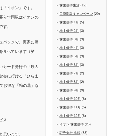
株主優待生活
(12)
は「イオン」です。
口座開設キャンペーン
(20)
暮らす両親はイオンの
株主優待 1月
(5)
です。
株主優待 2月
(3)
株主優待 3月
(3)
ュバックで、実家に帰
株主優待 4月
(3)
を食べています（笑
株主優待 5月
(3)
株主優待 6月
(3)
いカード発行の「鉄人
株主優待 7月
(2)
食会に行ける「ひらま
株主優待 8月
(2)
Fでお得な「梅の花」な
株主優待 9月
(9)
株主優待 10月
(8)
株主優待 11月
(5)
株主優待 12月
(8)
ビス
イオン 株主優待
(25)
証券会社 比較
(88)
と思います。