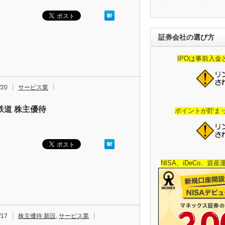
証券会社の選び方
IPOは事前入
/20
サービス業
鉄道 株主優待
ポイントが貯ま
NISA、iDeCo、資
/17
株主優待 新設
,
サービス業