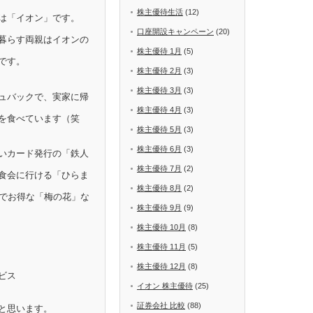
株主優待生活
(12)
は「イオン」です。
口座開設キャンペーン
(20)
暮らす両親はイオンの
株主優待 1月
(5)
です。
株主優待 2月
(3)
株主優待 3月
(3)
ュバックで、実家に帰
株主優待 4月
(3)
を食べています（笑
株主優待 5月
(3)
株主優待 6月
(3)
いカード発行の「鉄人
株主優待 7月
(2)
食会に行ける「ひらま
株主優待 8月
(2)
Fでお得な「梅の花」な
株主優待 9月
(9)
株主優待 10月
(8)
株主優待 11月
(5)
株主優待 12月
(8)
ビス
イオン 株主優待
(25)
証券会社 比較
(88)
と思います。