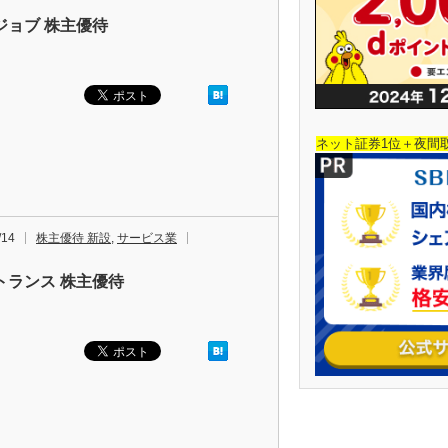
ジョブ 株主優待
ネット証券1位＋夜間
/14
株主優待 新設
,
サービス業
トランス 株主優待