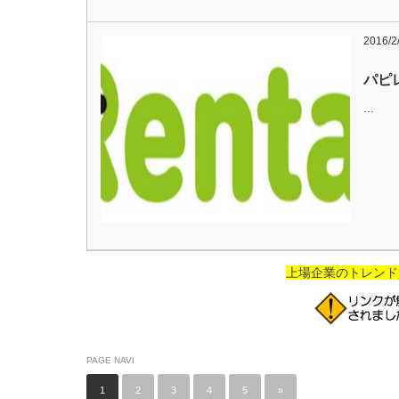
2016/2
パピ
…
上場企業のトレンド
PAGE NAVI
1
2
3
4
5
»