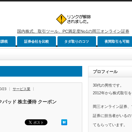
国内株式、取引ツール、PC満足度No1の岡三オンライン証券
非課税
証券会社を比較
タダ取りのコツ
夜間取引も可能
プロフィール
30代の男性です。
0/23
サービス業
2012年から株式取引
クパッド 株主優待 クーポン
岡三オンライン証券、
証券に担当者がいるの
てもらっています。