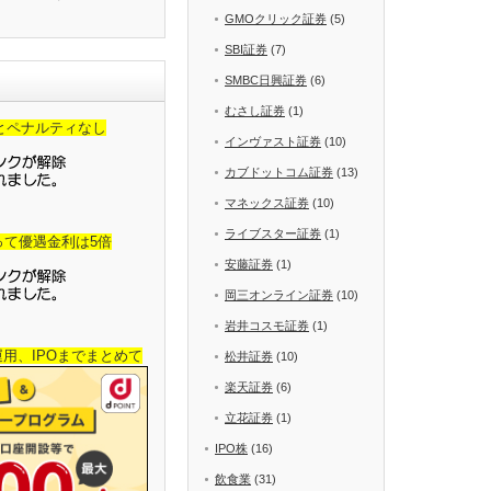
GMOクリック証券
(5)
SBI証券
(7)
SMBC日興証券
(6)
むさし証券
(1)
金とペナルティなし
インヴァスト証券
(10)
カブドットコム証券
(13)
マネックス証券
(10)
ライブスター証券
(1)
って優遇金利は5倍
安藤証券
(1)
岡三オンライン証券
(10)
岩井コスモ証券
(1)
産運用、IPOまでまとめて
松井証券
(10)
楽天証券
(6)
立花証券
(1)
IPO株
(16)
飲食業
(31)