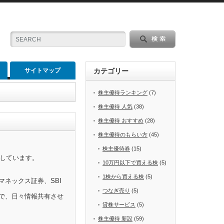
サイトマップ
カテゴリー
株主優待ランキング
(7)
株主優待 人気
(38)
株主優待 おすすめ
(28)
株主優待のもらい方
(45)
株主優待券
(15)
をしています。
10万円以下で買える株
(5)
1株から買える株
(5)
マネックス証券、SBI
つなぎ売り
(5)
で、日々情報共有させ
貸株サービス
(5)
株主優待 新設
(59)