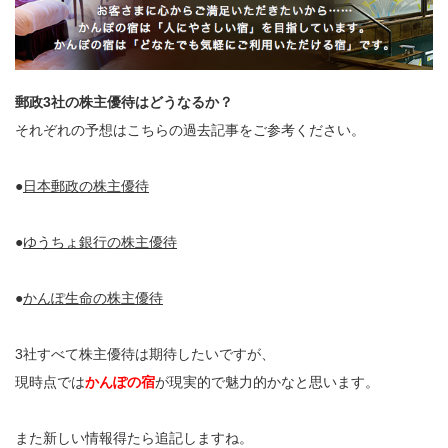
郵政3社の株主優待はどうなるか？
それぞれの予想はこちらの過去記事をご参考ください。
●
日本郵政の株主優待
●
ゆうちょ銀行の株主優待
●
かんぽ生命の株主優待
3社すべて株主優待は期待したいですが、
現時点では
かんぽの宿
が現実的で魅力的かなと思います。
また新しい情報得たら追記しますね。