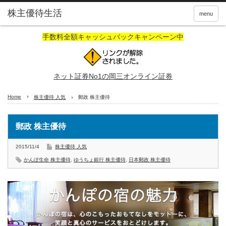
株主優待生活
menu
手数料全額キャッシュバックキャンペーン中
ネット証券No1の岡三オンライン証券
Home
株主優待 人気
郵政 株主優待
郵政 株主優待
2015/11/4
株主優待 人気
かんぽ生命 株主優待
,
ゆうちょ銀行 株主優待
,
日本郵政 株主優待