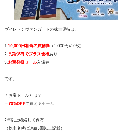
ヴィレッジヴァンガードの株主優待は、
1.
10,000円相当の買物券
（1,000円×10枚）
2.
長期保有でプラス優待
あり
3.
お宝発掘セール
入場券
です。
＊お宝セールとは？
＝
70%OFF
で買えるセール。
2年以上継続して保有
（株主名簿に連続5回以上記載）