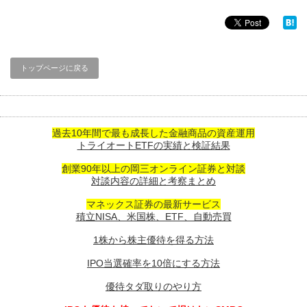
トップページに戻る
過去10年間で最も成長した金融商品の資産運用
トライオートETFの実績と検証結果
創業90年以上の岡三オンライン証券と対談
対談内容の詳細と考察まとめ
マネックス証券の最新サービス
積立NISA、米国株、ETF、自動売買
1株から株主優待を得る方法
IPO当選確率を10倍にする方法
優待タダ取りのやり方