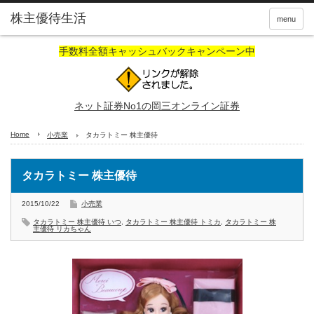
株主優待生活
menu
手数料全額キャッシュバックキャンペーン中
ネット証券No1の岡三オンライン証券
Home
小売業
タカラトミー 株主優待
タカラトミー 株主優待
2015/10/22
小売業
タカラトミー 株主優待 いつ
,
タカラトミー 株主優待 トミカ
,
タカラトミー 株
主優待 リカちゃん