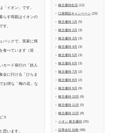
株主優待生活
(12)
は「イオン」です。
口座開設キャンペーン
(20)
暮らす両親はイオンの
株主優待 1月
(5)
です。
株主優待 2月
(3)
株主優待 3月
(3)
ュバックで、実家に帰
株主優待 4月
(3)
を食べています（笑
株主優待 5月
(3)
株主優待 6月
(3)
いカード発行の「鉄人
株主優待 7月
(2)
食会に行ける「ひらま
株主優待 8月
(2)
Fでお得な「梅の花」な
株主優待 9月
(9)
株主優待 10月
(8)
株主優待 11月
(5)
株主優待 12月
(8)
ビス
イオン 株主優待
(25)
証券会社 比較
(88)
と思います。