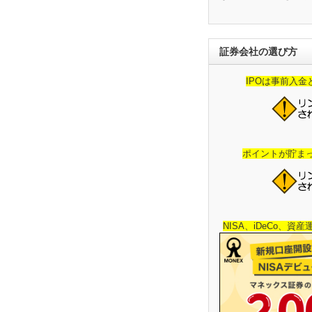
証券会社の選び方
IPOは事前入
ポイントが貯ま
NISA、iDeCo、資