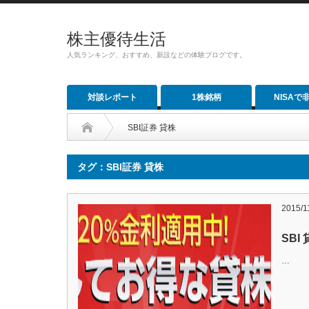
株主優待生活
人気ランキング、おすすめ、新設などの体験ブログです。
対談レポート
1株銘柄
NISAで
SBI証券 貸株
タグ：SBI証券 貸株
2015/1
SBI
…