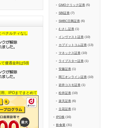
GMOクリック証券
(5)
SBI証券
(7)
SMBC日興証券
(6)
むさし証券
(1)
金とペナルティなし
インヴァスト証券
(10)
カブドットコム証券
(13)
マネックス証券
(10)
ライブスター証券
(1)
って優遇金利は5倍
安藤証券
(1)
岡三オンライン証券
(10)
岩井コスモ証券
(1)
産運用、IPOまでまとめて
松井証券
(10)
楽天証券
(6)
立花証券
(1)
IPO株
(16)
飲食業
(31)