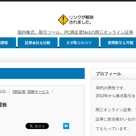
国内株式、取引ツール、PC満足度No1の岡三オンライン証券
非課税
証券会社を比較
タダ取りのコツ
夜間取引も可能
プロフィール
30代の男性です。
1/11
SBI証券
,
貸株サービス
2012年から株式取引
 貸株
岡三オンライン証券、
証券に担当者がいるの
てもらっています。