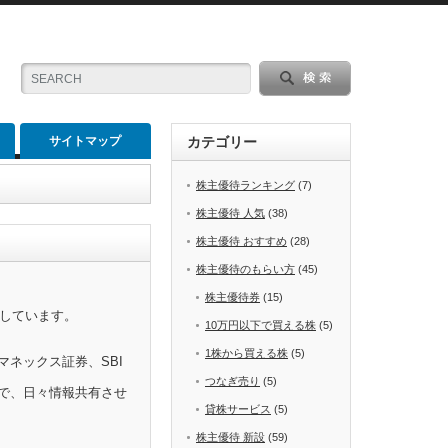
サイトマップ
カテゴリー
株主優待ランキング
(7)
株主優待 人気
(38)
株主優待 おすすめ
(28)
株主優待のもらい方
(45)
株主優待券
(15)
をしています。
10万円以下で買える株
(5)
1株から買える株
(5)
マネックス証券、SBI
つなぎ売り
(5)
で、日々情報共有させ
貸株サービス
(5)
株主優待 新設
(59)