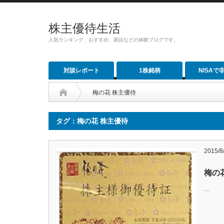
株主優待生活
人気ランキング、おすすめ、新設などの体験ブログです。
対談レポート
1株銘柄
NISAで
梅の花 株主優待
タグ：梅の花 株主優待
2015/8
梅の
…