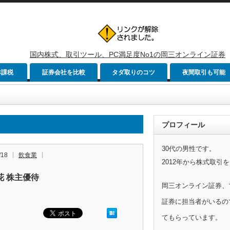
国内株式、取引ツール、PC満足度No1の岡三オンライン証券
非課税
証券会社を比較
タダ取りのコツ
夜間取引も可能
プロフィール
30代の男性です。
/18
飲食業
2012年から株式取引
花 株主優待
岡三オンライン証券、
証券に担当者がいるの
てもらっています。