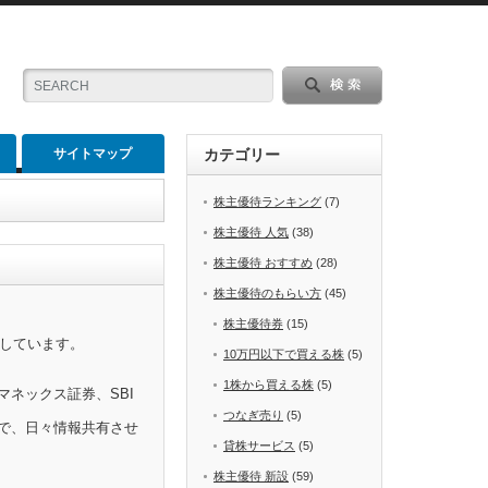
サイトマップ
カテゴリー
株主優待ランキング
(7)
株主優待 人気
(38)
株主優待 おすすめ
(28)
株主優待のもらい方
(45)
株主優待券
(15)
をしています。
10万円以下で買える株
(5)
1株から買える株
(5)
マネックス証券、SBI
つなぎ売り
(5)
で、日々情報共有させ
貸株サービス
(5)
株主優待 新設
(59)