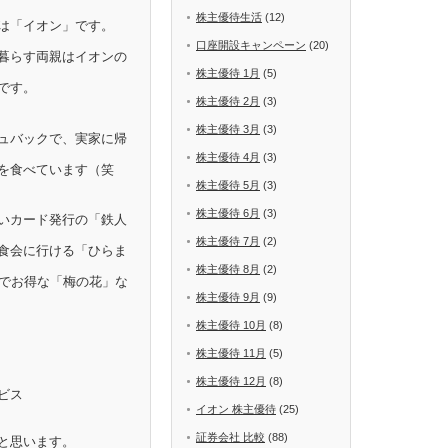
株主優待生活
(12)
は「イオン」です。
口座開設キャンペーン
(20)
暮らす両親はイオンの
株主優待 1月
(5)
です。
株主優待 2月
(3)
株主優待 3月
(3)
ュバックで、実家に帰
株主優待 4月
(3)
を食べています（笑
株主優待 5月
(3)
株主優待 6月
(3)
いカード発行の「鉄人
株主優待 7月
(2)
食会に行ける「ひらま
株主優待 8月
(2)
Fでお得な「梅の花」な
株主優待 9月
(9)
株主優待 10月
(8)
株主優待 11月
(5)
株主優待 12月
(8)
ビス
イオン 株主優待
(25)
証券会社 比較
(88)
と思います。