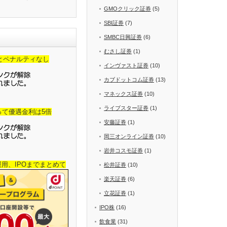
GMOクリック証券
(5)
SBI証券
(7)
SMBC日興証券
(6)
むさし証券
(1)
金とペナルティなし
インヴァスト証券
(10)
カブドットコム証券
(13)
マネックス証券
(10)
ライブスター証券
(1)
って優遇金利は5倍
安藤証券
(1)
岡三オンライン証券
(10)
岩井コスモ証券
(1)
産運用、IPOまでまとめて
松井証券
(10)
楽天証券
(6)
立花証券
(1)
IPO株
(16)
飲食業
(31)