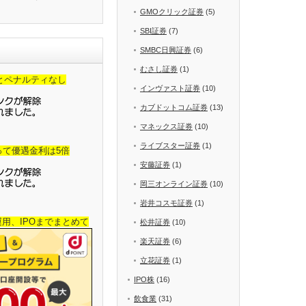
GMOクリック証券
(5)
SBI証券
(7)
SMBC日興証券
(6)
むさし証券
(1)
金とペナルティなし
インヴァスト証券
(10)
カブドットコム証券
(13)
マネックス証券
(10)
ライブスター証券
(1)
って優遇金利は5倍
安藤証券
(1)
岡三オンライン証券
(10)
岩井コスモ証券
(1)
産運用、IPOまでまとめて
松井証券
(10)
楽天証券
(6)
立花証券
(1)
IPO株
(16)
飲食業
(31)