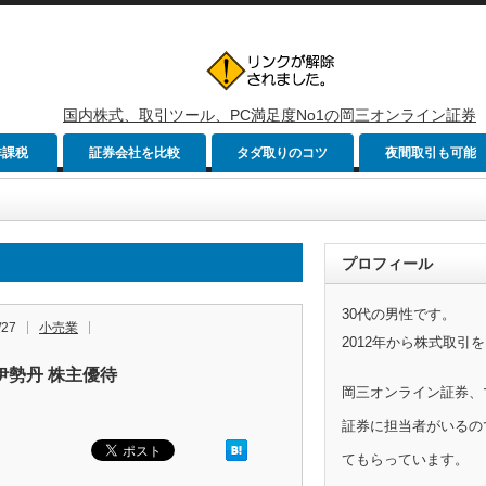
国内株式、取引ツール、PC満足度No1の岡三オンライン証券
非課税
証券会社を比較
タダ取りのコツ
夜間取引も可能
プロフィール
30代の男性です。
/27
小売業
2012年から株式取引
伊勢丹 株主優待
岡三オンライン証券、
証券に担当者がいるの
てもらっています。