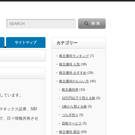
サイトマップ
カテゴリー
株主優待ランキング
(7)
株主優待 人気
(38)
株主優待 おすすめ
(28)
株主優待のもらい方
(45)
株主優待券
(15)
をしています。
10万円以下で買える株
(5)
1株から買える株
(5)
マネックス証券、SBI
つなぎ売り
(5)
で、日々情報共有させ
貸株サービス
(5)
株主優待 新設
(59)