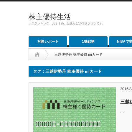
株主優待生活
人気ランキング、おすすめ、新設などの体験ブログです。
対談レポート
1株銘柄
NISAで
三越伊勢丹 株主優待 miカード
タグ：三越伊勢丹 株主優待 miカード
2015/8
三越
…