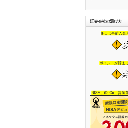
証券会社の選び方
IPOは事前入
ポイントが貯ま
NISA、iDeCo、資