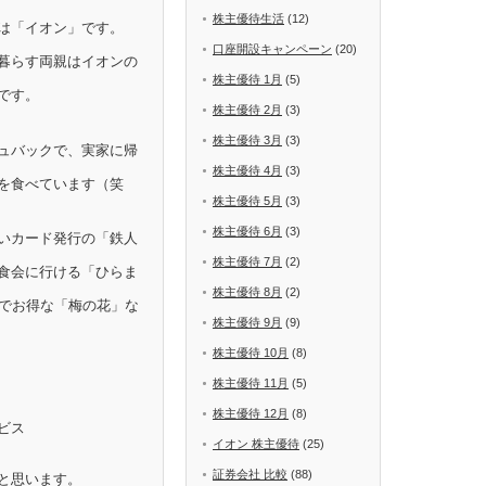
株主優待生活
(12)
は「イオン」です。
口座開設キャンペーン
(20)
暮らす両親はイオンの
株主優待 1月
(5)
です。
株主優待 2月
(3)
株主優待 3月
(3)
ュバックで、実家に帰
株主優待 4月
(3)
を食べています（笑
株主優待 5月
(3)
株主優待 6月
(3)
いカード発行の「鉄人
株主優待 7月
(2)
食会に行ける「ひらま
株主優待 8月
(2)
Fでお得な「梅の花」な
株主優待 9月
(9)
株主優待 10月
(8)
株主優待 11月
(5)
株主優待 12月
(8)
ビス
イオン 株主優待
(25)
証券会社 比較
(88)
と思います。