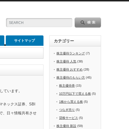
サイトマップ
カテゴリー
株主優待ランキング
(7)
株主優待 人気
(38)
株主優待 おすすめ
(28)
株主優待のもらい方
(45)
株主優待券
(15)
をしています。
10万円以下で買える株
(5)
1株から買える株
(5)
マネックス証券、SBI
つなぎ売り
(5)
で、日々情報共有させ
貸株サービス
(5)
株主優待 新設
(59)