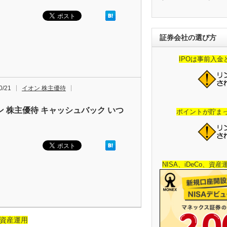
証券会社の選び方
IPOは事前入
0/21
イオン 株主優待
ン 株主優待 キャッシュバック いつ
ポイントが貯ま
NISA、iDeCo、資
資産運用