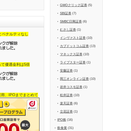
GMOクリック証券
(5)
SBI証券
(7)
SMBC日興証券
(6)
むさし証券
(1)
金とペナルティなし
インヴァスト証券
(10)
カブドットコム証券
(13)
マネックス証券
(10)
ライブスター証券
(1)
って優遇金利は5倍
安藤証券
(1)
岡三オンライン証券
(10)
岩井コスモ証券
(1)
産運用、IPOまでまとめて
松井証券
(10)
楽天証券
(6)
立花証券
(1)
IPO株
(16)
飲食業
(31)