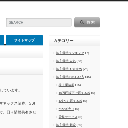
サイトマップ
カテゴリー
株主優待ランキング
(7)
株主優待 人気
(38)
株主優待 おすすめ
(28)
株主優待のもらい方
(45)
株主優待券
(15)
をしています。
10万円以下で買える株
(5)
1株から買える株
(5)
マネックス証券、SBI
つなぎ売り
(5)
で、日々情報共有させ
貸株サービス
(5)
株主優待 新設
(59)