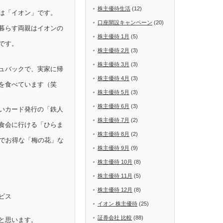
株主優待生活
(12)
は「イオン」です。
口座開設キャンペーン
(20)
暮らす両親はイオンの
株主優待 1月
(5)
です。
株主優待 2月
(3)
株主優待 3月
(3)
ュバックで、実家に帰
株主優待 4月
(3)
を食べています（笑
株主優待 5月
(3)
株主優待 6月
(3)
いカード発行の「鉄人
株主優待 7月
(2)
食会に行ける「ひらま
株主優待 8月
(2)
Fでお得な「梅の花」な
株主優待 9月
(9)
株主優待 10月
(8)
株主優待 11月
(5)
株主優待 12月
(8)
ビス
イオン 株主優待
(25)
証券会社 比較
(88)
と思います。