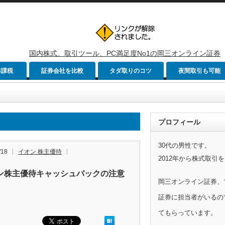
国内株式、取引ツール、PC満足度No1の岡三オンライン証券
非課税
証券会社を比較
タダ取りのコツ
夜間取引も可能
プロフィール
30代の男性です。
/18
イオン 株主優待
2012年から株式取引
ン株主優待キャッシュバックの注意
岡三オンライン証券、
証券に担当者がいるの
てもらっています。