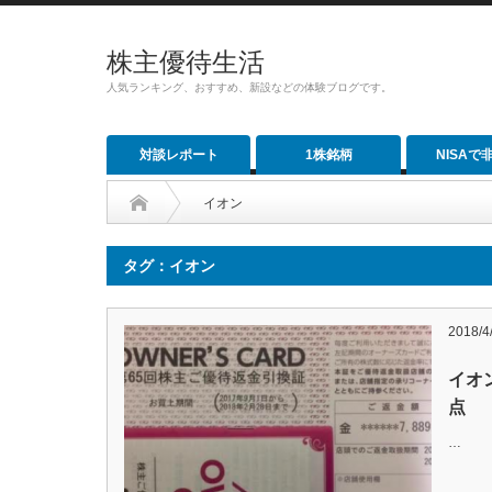
株主優待生活
人気ランキング、おすすめ、新設などの体験ブログです。
対談レポート
1株銘柄
NISAで
イオン
タグ：イオン
2018/4
イオ
点
…