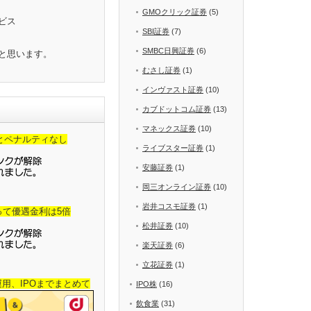
GMOクリック証券
(5)
ビス
SBI証券
(7)
SMBC日興証券
(6)
と思います。
むさし証券
(1)
インヴァスト証券
(10)
カブドットコム証券
(13)
マネックス証券
(10)
金とペナルティなし
ライブスター証券
(1)
安藤証券
(1)
岡三オンライン証券
(10)
岩井コスモ証券
(1)
って優遇金利は5倍
松井証券
(10)
楽天証券
(6)
立花証券
(1)
産運用、IPOまでまとめて
IPO株
(16)
飲食業
(31)