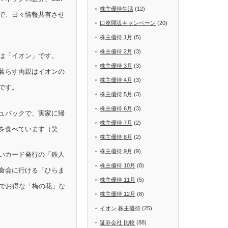
株主優待生活
(12)
で、日々情報共有させ
口座開設キャンペーン
(20)
株主優待 1月
(5)
株主優待 2月
(3)
は「イオン」です。
株主優待 3月
(3)
暮らす両親はイオンの
株主優待 4月
(3)
です。
株主優待 5月
(3)
株主優待 6月
(3)
ュバックで、実家に帰
株主優待 7月
(2)
を食べています（笑
株主優待 8月
(2)
株主優待 9月
(9)
いカード発行の「鉄人
株主優待 10月
(8)
食会に行ける「ひらま
株主優待 11月
(5)
Fでお得な「梅の花」な
株主優待 12月
(8)
イオン 株主優待
(25)
証券会社 比較
(88)