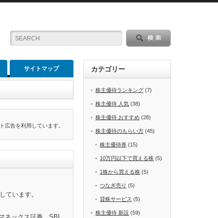
サイトマップ
カテゴリー
株主優待ランキング
(7)
株主優待 人気
(38)
株主優待 おすすめ
(28)
ト広告を利用しています。
株主優待のもらい方
(45)
株主優待券
(15)
10万円以下で買える株
(5)
1株から買える株
(5)
つなぎ売り
(5)
をしています。
貸株サービス
(5)
株主優待 新設
(59)
マネックス証券、SBI