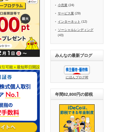
小売業
(24)
サービス業
(29)
インターネット
(12)
ソーシャルレンディング
(43)
みんなの最新ブログ
取引可能＋最短即日開設
にほんブログ村
年間82,800円の節税