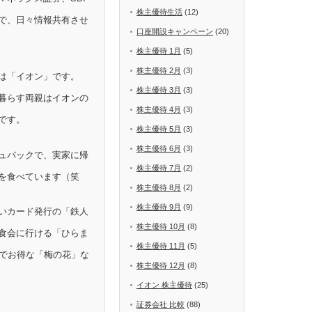
株主優待生活
(12)
で、日々情報共有させ
口座開設キャンペーン
(20)
株主優待 1月
(5)
株主優待 2月
(3)
は「イオン」です。
株主優待 3月
(3)
暮らす両親はイオンの
株主優待 4月
(3)
です。
株主優待 5月
(3)
株主優待 6月
(3)
ュバックで、実家に帰
株主優待 7月
(2)
を食べています（笑
株主優待 8月
(2)
株主優待 9月
(9)
いカード発行の「鉄人
株主優待 10月
(8)
食会に行ける「ひらま
株主優待 11月
(5)
Fでお得な「梅の花」な
株主優待 12月
(8)
イオン 株主優待
(25)
証券会社 比較
(88)