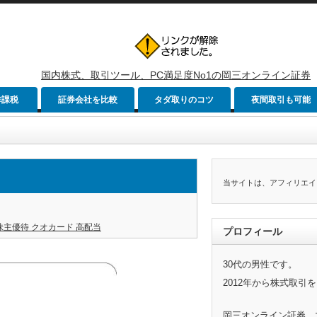
国内株式、取引ツール、PC満足度No1の岡三オンライン証券
非課税
証券会社を比較
タダ取りのコツ
夜間取引も可能
当サイトは、アフィリエイ
株主優待 クオカード 高配当
プロフィール
30代の男性です。
2012年から株式取引
岡三オンライン証券、