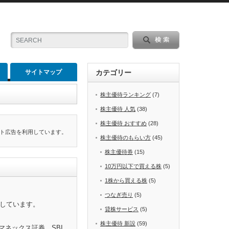
サイトマップ
カテゴリー
株主優待ランキング
(7)
株主優待 人気
(38)
株主優待 おすすめ
(28)
ト広告を利用しています。
株主優待のもらい方
(45)
株主優待券
(15)
10万円以下で買える株
(5)
1株から買える株
(5)
つなぎ売り
(5)
をしています。
貸株サービス
(5)
株主優待 新設
(59)
マネックス証券、SBI