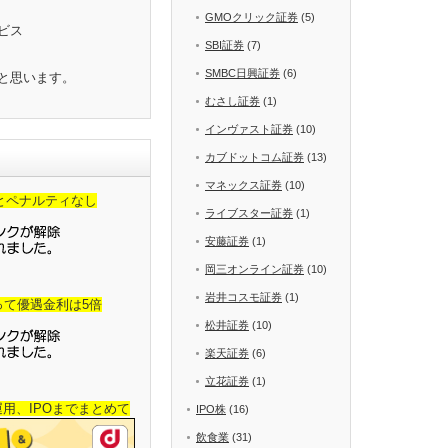
GMOクリック証券
(5)
ビス
SBI証券
(7)
SMBC日興証券
(6)
と思います。
むさし証券
(1)
インヴァスト証券
(10)
カブドットコム証券
(13)
マネックス証券
(10)
金とペナルティなし
ライブスター証券
(1)
安藤証券
(1)
岡三オンライン証券
(10)
岩井コスモ証券
(1)
って優遇金利は5倍
松井証券
(10)
楽天証券
(6)
立花証券
(1)
産運用、IPOまでまとめて
IPO株
(16)
飲食業
(31)