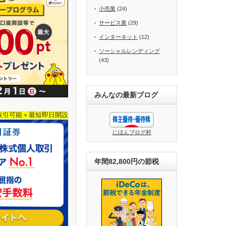
小売業
(24)
サービス業
(29)
インターネット
(12)
ソーシャルレンディング
(43)
みんなの最新ブログ
取引可能＋最短即日開設
にほんブログ村
年間82,800円の節税