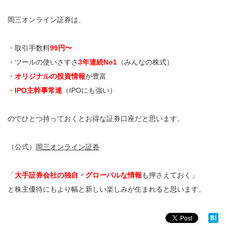
岡三オンライン証券は、
・取引手数料
99円〜
・ツールの使いさすさ
3年連続No1
（みんなの株式）
・
オリジナルの投資情報
が豊富
・
IPO主幹事常連
（IPOにも強い）
のでひとつ持っておくとお得な証券口座だと思います。
（公式）
岡三オンライン証券
「
大手証券会社の独自・グローバルな情報
も押さえておく」
と株主優待にもより幅と新しい楽しみが生まれると思います。