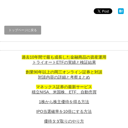
トップページに戻る
過去10年間で最も成長した金融商品の資産運用
トライオートETFの実績と検証結果
創業90年以上の岡三オンライン証券と対談
対談内容の詳細と考察まとめ
マネックス証券の最新サービス
積立NISA、米国株、ETF、自動売買
1株から株主優待を得る方法
IPO当選確率を10倍にする方法
優待タダ取りのやり方