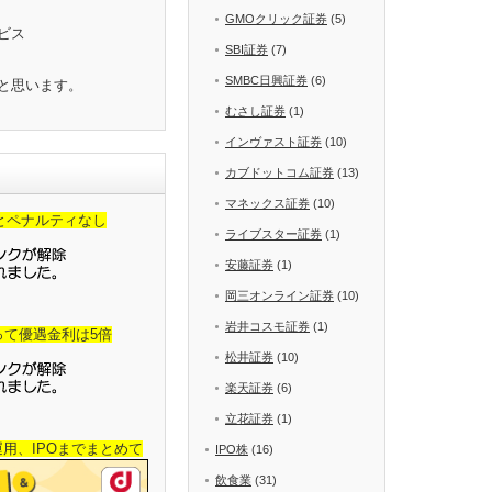
GMOクリック証券
(5)
ビス
SBI証券
(7)
SMBC日興証券
(6)
と思います。
むさし証券
(1)
インヴァスト証券
(10)
カブドットコム証券
(13)
マネックス証券
(10)
金とペナルティなし
ライブスター証券
(1)
安藤証券
(1)
岡三オンライン証券
(10)
岩井コスモ証券
(1)
って優遇金利は5倍
松井証券
(10)
楽天証券
(6)
立花証券
(1)
産運用、IPOまでまとめて
IPO株
(16)
飲食業
(31)