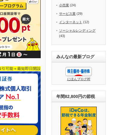
小売業
(24)
サービス業
(29)
インターネット
(12)
ソーシャルレンディング
(43)
みんなの最新ブログ
取引可能＋最短即日開設
にほんブログ村
年間82,800円の節税