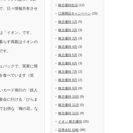
株主優待生活
(12)
で、日々情報共有させ
口座開設キャンペーン
(20)
株主優待 1月
(5)
株主優待 2月
(3)
は「イオン」です。
株主優待 3月
(3)
暮らす両親はイオンの
株主優待 4月
(3)
です。
株主優待 5月
(3)
株主優待 6月
(3)
ュバックで、実家に帰
株主優待 7月
(2)
を食べています（笑
株主優待 8月
(2)
株主優待 9月
(9)
いカード発行の「鉄人
株主優待 10月
(8)
食会に行ける「ひらま
株主優待 11月
(5)
Fでお得な「梅の花」な
株主優待 12月
(8)
イオン 株主優待
(25)
証券会社 比較
(88)