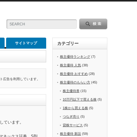
サイトマップ
カテゴリー
株主優待ランキング
(7)
株主優待 人気
(38)
株主優待 おすすめ
(28)
ト広告を利用しています。
株主優待のもらい方
(45)
株主優待券
(15)
10万円以下で買える株
(5)
1株から買える株
(5)
つなぎ売り
(5)
をしています。
貸株サービス
(5)
株主優待 新設
(59)
マネックス証券、SBI