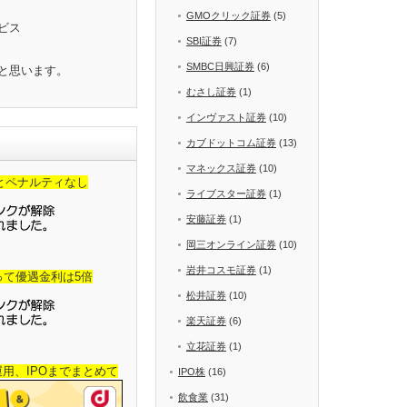
GMOクリック証券
(5)
ビス
SBI証券
(7)
SMBC日興証券
(6)
と思います。
むさし証券
(1)
インヴァスト証券
(10)
カブドットコム証券
(13)
マネックス証券
(10)
金とペナルティなし
ライブスター証券
(1)
安藤証券
(1)
岡三オンライン証券
(10)
岩井コスモ証券
(1)
って優遇金利は5倍
松井証券
(10)
楽天証券
(6)
立花証券
(1)
産運用、IPOまでまとめて
IPO株
(16)
飲食業
(31)