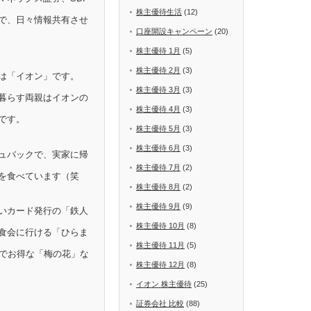
株主優待生活
(12)
で、日々情報共有させ
口座開設キャンペーン
(20)
株主優待 1月
(5)
株主優待 2月
(3)
は「イオン」です。
株主優待 3月
(3)
暮らす両親はイオンの
株主優待 4月
(3)
です。
株主優待 5月
(3)
株主優待 6月
(3)
ュバックで、実家に帰
株主優待 7月
(2)
を食べています（笑
株主優待 8月
(2)
株主優待 9月
(9)
いカード発行の「鉄人
株主優待 10月
(8)
食会に行ける「ひらま
株主優待 11月
(5)
Fでお得な「梅の花」な
株主優待 12月
(8)
イオン 株主優待
(25)
証券会社 比較
(88)