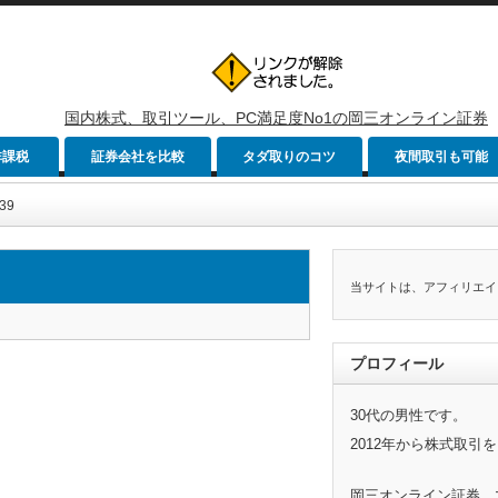
国内株式、取引ツール、PC満足度No1の岡三オンライン証券
非課税
証券会社を比較
タダ取りのコツ
夜間取引も可能
39
当サイトは、アフィリエイ
プロフィール
30代の男性です。
2012年から株式取引
岡三オンライン証券、