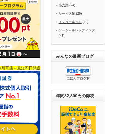
小売業
(24)
サービス業
(29)
インターネット
(12)
ソーシャルレンディング
(43)
みんなの最新ブログ
取引可能＋最短即日開設
にほんブログ村
年間82,800円の節税