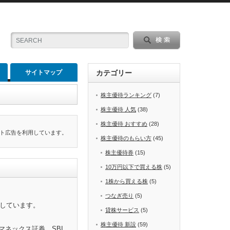
サイトマップ
カテゴリー
株主優待ランキング
(7)
株主優待 人気
(38)
株主優待 おすすめ
(28)
ト広告を利用しています。
株主優待のもらい方
(45)
株主優待券
(15)
10万円以下で買える株
(5)
1株から買える株
(5)
つなぎ売り
(5)
をしています。
貸株サービス
(5)
株主優待 新設
(59)
マネックス証券、SBI