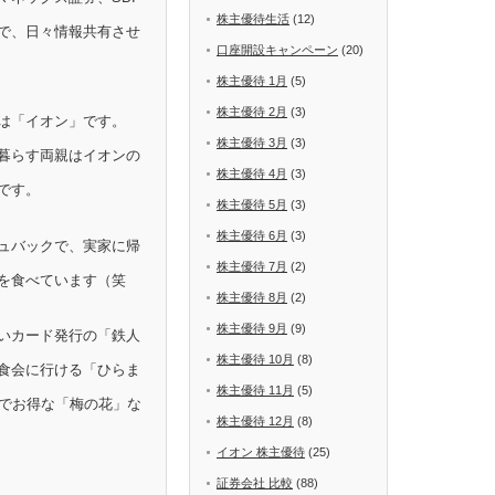
株主優待生活
(12)
で、日々情報共有させ
口座開設キャンペーン
(20)
株主優待 1月
(5)
株主優待 2月
(3)
は「イオン」です。
株主優待 3月
(3)
暮らす両親はイオンの
株主優待 4月
(3)
です。
株主優待 5月
(3)
株主優待 6月
(3)
ュバックで、実家に帰
株主優待 7月
(2)
を食べています（笑
株主優待 8月
(2)
株主優待 9月
(9)
いカード発行の「鉄人
株主優待 10月
(8)
食会に行ける「ひらま
株主優待 11月
(5)
Fでお得な「梅の花」な
株主優待 12月
(8)
イオン 株主優待
(25)
証券会社 比較
(88)