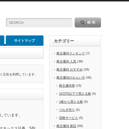
サイトマップ
カテゴリー
株主優待ランキング
(7)
株主優待 人気
(38)
株主優待 おすすめ
(28)
ト広告を利用しています。
株主優待のもらい方
(45)
株主優待券
(15)
10万円以下で買える株
(5)
1株から買える株
(5)
つなぎ売り
(5)
をしています。
貸株サービス
(5)
株主優待 新設
(59)
マネックス証券、SBI