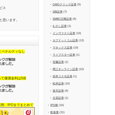
GMOクリック証券
(5)
ビス
SBI証券
(7)
SMBC日興証券
(6)
と思います。
むさし証券
(1)
インヴァスト証券
(10)
カブドットコム証券
(13)
マネックス証券
(10)
金とペナルティなし
ライブスター証券
(1)
安藤証券
(1)
岡三オンライン証券
(10)
岩井コスモ証券
(1)
って優遇金利は5倍
松井証券
(10)
楽天証券
(6)
立花証券
(1)
産運用、IPOまでまとめて
IPO株
(16)
飲食業
(31)