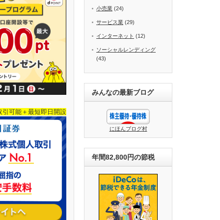
小売業
(24)
サービス業
(29)
インターネット
(12)
ソーシャルレンディング
(43)
みんなの最新ブログ
取引可能＋最短即日開設
にほんブログ村
年間82,800円の節税