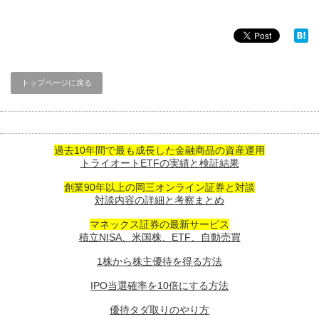
トップページに戻る
過去10年間で最も成長した金融商品の資産運用
トライオートETFの実績と検証結果
創業90年以上の岡三オンライン証券と対談
対談内容の詳細と考察まとめ
マネックス証券の最新サービス
積立NISA、米国株、ETF、自動売買
1株から株主優待を得る方法
IPO当選確率を10倍にする方法
優待タダ取りのやり方