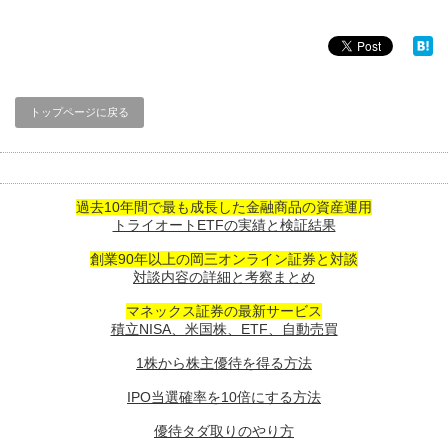
トップページに戻る
過去10年間で最も成長した金融商品の資産運用
トライオートETFの実績と検証結果
創業90年以上の岡三オンライン証券と対談
対談内容の詳細と考察まとめ
マネックス証券の最新サービス
積立NISA、米国株、ETF、自動売買
1株から株主優待を得る方法
IPO当選確率を10倍にする方法
優待タダ取りのやり方