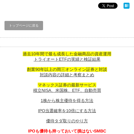
トップページに戻る
過去10年間で最も成長した金融商品の資産運用
トライオートETFの実績と検証結果
創業90年以上の岡三オンライン証券と対談
対談内容の詳細と考察まとめ
マネックス証券の最新サービス
積立NISA、米国株、ETF、自動売買
1株から株主優待を得る方法
IPO当選確率を10倍にする方法
優待タダ取りのやり方
IPOも優待も持っておいて損はないSMBC