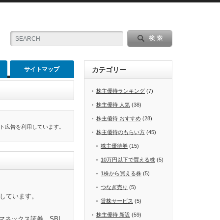
サイトマップ
カテゴリー
株主優待ランキング
(7)
株主優待 人気
(38)
株主優待 おすすめ
(28)
ト広告を利用しています。
株主優待のもらい方
(45)
株主優待券
(15)
10万円以下で買える株
(5)
1株から買える株
(5)
つなぎ売り
(5)
をしています。
貸株サービス
(5)
株主優待 新設
(59)
マネックス証券、SBI