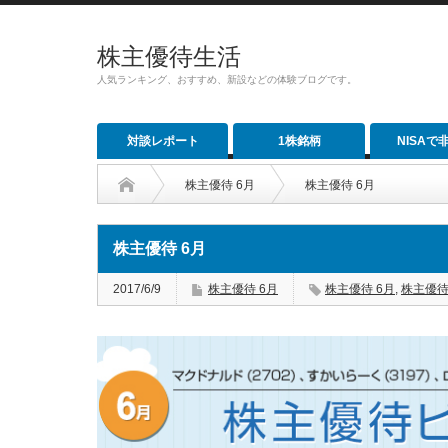
株主優待生活
人気ランキング、おすすめ、新設などの体験ブログです。
対談レポート
1株銘柄
NISAで
株主優待 6月
株主優待 6月
株主優待 6月
2017/6/9
株主優待 6月
株主優待 6月
,
株主優待