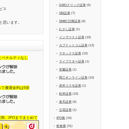
GMOクリック証券
(5)
ビス
SBI証券
(7)
SMBC日興証券
(6)
と思います。
むさし証券
(1)
インヴァスト証券
(10)
カブドットコム証券
(13)
マネックス証券
(10)
金とペナルティなし
ライブスター証券
(1)
安藤証券
(1)
岡三オンライン証券
(10)
岩井コスモ証券
(1)
って優遇金利は5倍
松井証券
(10)
楽天証券
(6)
立花証券
(1)
産運用、IPOまでまとめて
IPO株
(16)
飲食業
(31)