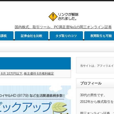
国内株式、取引ツール、PC満足度No1の岡三オンライン証券
非課税
証券会社を比較
タダ取りのコツ
夜間取引も可能
当サイトは、アフィリエイ
 6月 10万円以下
,
株主優待 6月権利確定
プロフィール
30代の男性です。
2012年から株式取引
岡三オンライン証券、