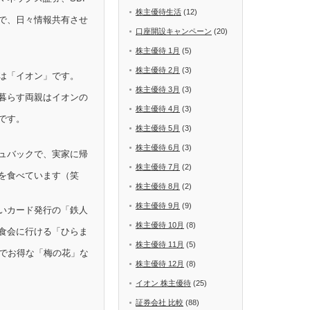
株主優待生活
(12)
で、日々情報共有させ
口座開設キャンペーン
(20)
株主優待 1月
(5)
株主優待 2月
(3)
は「イオン」です。
株主優待 3月
(3)
暮らす両親はイオンの
株主優待 4月
(3)
です。
株主優待 5月
(3)
株主優待 6月
(3)
ュバックで、実家に帰
株主優待 7月
(2)
を食べています（笑
株主優待 8月
(2)
株主優待 9月
(9)
いカード発行の「鉄人
株主優待 10月
(8)
食会に行ける「ひらま
株主優待 11月
(5)
Fでお得な「梅の花」な
株主優待 12月
(8)
イオン 株主優待
(25)
証券会社 比較
(88)