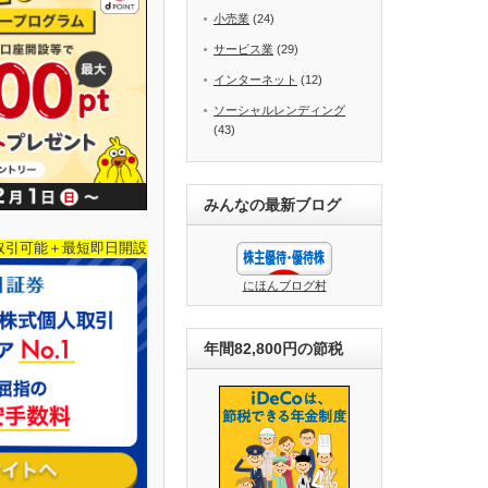
小売業
(24)
サービス業
(29)
インターネット
(12)
ソーシャルレンディング
(43)
みんなの最新ブログ
取引可能＋最短即日開設
にほんブログ村
年間82,800円の節税