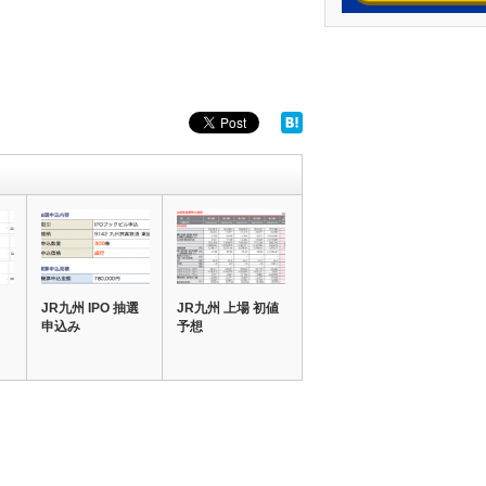
JR九州 IPO 抽選
JR九州 上場 初値
申込み
予想