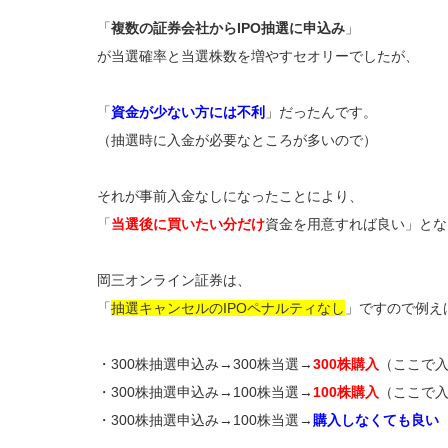
「
複数の証券会社からIPO抽選に申込み
」
が当選確率と当選株数を増やすセオリーでしたが、
「
資金が少ない方には不利
」だったんです。
（抽選時に入金が必要なところが多いので）
それが事前入金なしになったことにより、
「
当選後に買いたい分だけ
資金を用意すれば良い」とな
岡三オンライン証券は、
「
抽選キャンセルのIPOペナルティなし
」ですので例え
・300株抽選申込み→300株当選→
300株購入
（ここで
・300株抽選申込み→100株当選→
100株購入
（ここで
・300株抽選申込み→100株当選→
購入しなくても良い