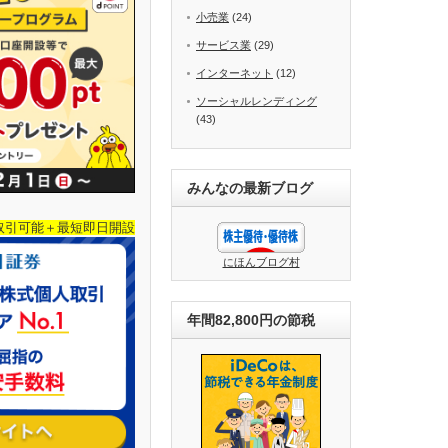
小売業
(24)
サービス業
(29)
インターネット
(12)
ソーシャルレンディング
(43)
みんなの最新ブログ
取引可能＋最短即日開設
にほんブログ村
年間82,800円の節税