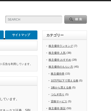
サイトマップ
カテゴリー
株主優待ランキング
(7)
株主優待 人気
(38)
株主優待 おすすめ
(28)
ト広告を利用しています。
株主優待のもらい方
(45)
株主優待券
(15)
10万円以下で買える株
(5)
1株から買える株
(5)
つなぎ売り
(5)
をしています。
貸株サービス
(5)
株主優待 新設
(59)
マネックス証券、SBI