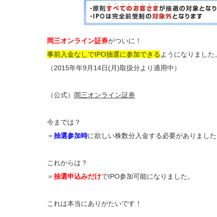
岡三オンライン証券
がついに！
事前入金なしでIPO抽選に参加できる
ようになりました
（2015年年9月14日(月)取扱分より適用中）
（公式）
岡三オンライン証券
今までは？
＝
抽選参加時
に欲しい株数分入金する必要がありました
これからは？
＝
抽選申込みだけ
でIPO参加可能になりました。
これは本当にありがたいです！