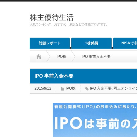
株主優待生活
人気ランキング、おすすめ、新設などの体験ブログです。
対談レポート
1株銘柄
NISAで
IPO株
IPO 事前入金不要
IPO 事前入金不要
2015/9/12
IPO株
IPO 入金不要
,
岡三オンライン