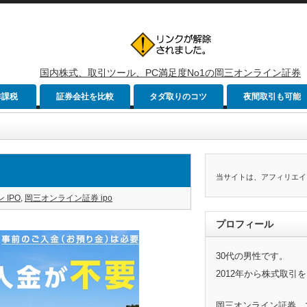
国内株式、取引ツール、PC満足度No1の岡三オンライン証券
非課税
証券会社を比較
タダ取りのコツ
夜間取引も可能
当サイトは、アフィリエイ
 IPO
,
岡三オンライン証券 ipo
プロフィール
30代の男性です。
2012年から株式取引
岡三オンライン証券、