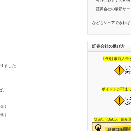
・証券会社の最新サー
などもシェアできれば
証券会社の選び方
IPOは事前入
りました。
ポイントが貯ま
ば、
入金）
入金）
NISA、iDeCo、資