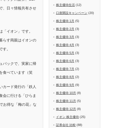
株主優待生活
(12)
で、日々情報共有させ
口座開設キャンペーン
(20)
株主優待 1月
(5)
株主優待 2月
(3)
は「イオン」です。
株主優待 3月
(3)
暮らす両親はイオンの
株主優待 4月
(3)
です。
株主優待 5月
(3)
株主優待 6月
(3)
ュバックで、実家に帰
株主優待 7月
(2)
を食べています（笑
株主優待 8月
(2)
株主優待 9月
(9)
いカード発行の「鉄人
株主優待 10月
(8)
食会に行ける「ひらま
株主優待 11月
(5)
Fでお得な「梅の花」な
株主優待 12月
(8)
イオン 株主優待
(25)
証券会社 比較
(88)