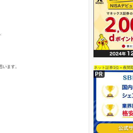
、
思います。
ネット証券1位＋夜間