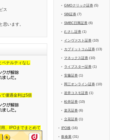
GMOクリック証券
(5)
ビス
SBI証券
(7)
SMBC日興証券
(6)
と思います。
むさし証券
(1)
インヴァスト証券
(10)
カブドットコム証券
(13)
マネックス証券
(10)
金とペナルティなし
ライブスター証券
(1)
安藤証券
(1)
岡三オンライン証券
(10)
岩井コスモ証券
(1)
って優遇金利は5倍
松井証券
(10)
楽天証券
(6)
立花証券
(1)
産運用、IPOまでまとめて
IPO株
(16)
飲食業
(31)