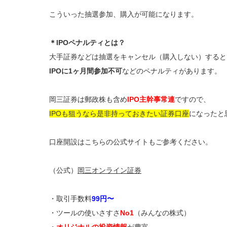
こういった抽選参加、購入が可能になります。
＊IPOペナルティとは？
大手証券などは抽選をキャンセル（購入しない）すると
IPOに1ヶ月間参加不可
などのペナルティがあります。
岡三証券は郵政株も含め
IPO主幹事常連
ですので、
IPOも狙うなら是非持っておきたい証券口座
になったと
口座開設はこちらの公式サイトもご参考ください。
（公式）
岡三オンライン証券
・取引手数料
99円〜
・ツールの使いさすさ
No1
（みんなの株式）