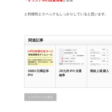
・
オリジナルの投資情報
が豊富
と利便性とスペックもしっかりしていると思います。
関連記事
SMBC日興証券
JR九州 IPO 当選
郵政上場 購入
IPO
確率
トップページに戻る