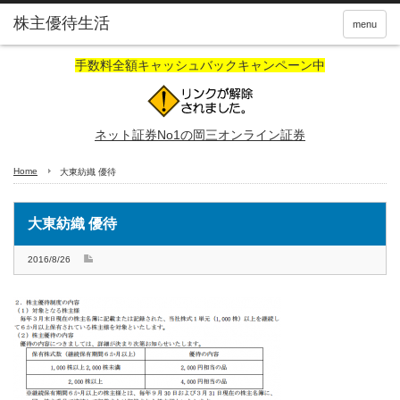
株主優待生活
menu
手数料全額キャッシュバックキャンペーン中
ネット証券No1の岡三オンライン証券
Home
大東紡織 優待
大東紡織 優待
2016/8/26