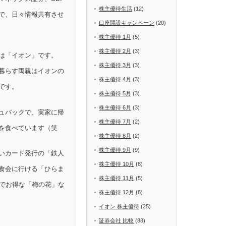
株主優待生活
(12)
で、日々情報共有させ
口座開設キャンペーン
(20)
株主優待 1月
(5)
株主優待 2月
(3)
は「イオン」です。
株主優待 3月
(3)
暮らす両親はイオンの
株主優待 4月
(3)
です。
株主優待 5月
(3)
株主優待 6月
(3)
ュバックで、実家に帰
株主優待 7月
(2)
を食べています（笑
株主優待 8月
(2)
株主優待 9月
(9)
いカード発行の「鉄人
株主優待 10月
(8)
食会に行ける「ひらま
株主優待 11月
(5)
Fでお得な「梅の花」な
株主優待 12月
(8)
イオン 株主優待
(25)
証券会社 比較
(88)