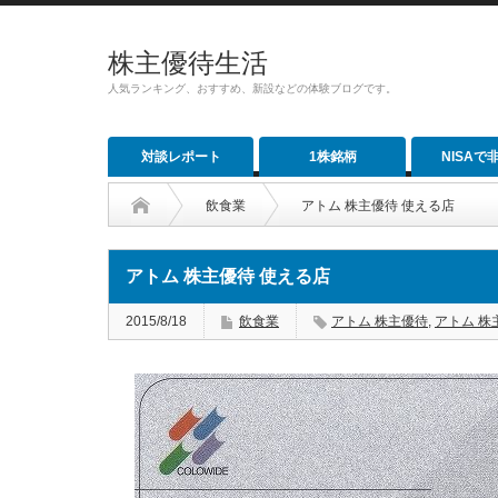
株主優待生活
人気ランキング、おすすめ、新設などの体験ブログです。
対談レポート
1株銘柄
NISAで
飲食業
アトム 株主優待 使える店
アトム 株主優待 使える店
2015/8/18
飲食業
アトム 株主優待
,
アトム 株