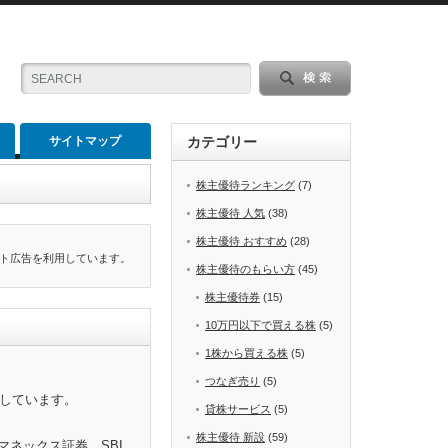
サイトマップ
カテゴリー
株主優待ランキング
(7)
株主優待 人気
(38)
株主優待 おすすめ
(28)
ト広告を利用しています。
株主優待のもらい方
(45)
株主優待券
(15)
10万円以下で買える株
(5)
1株から買える株
(5)
つなぎ売り
(5)
をしています。
貸株サービス
(5)
株主優待 新設
(59)
マネックス証券、SBI