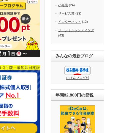
小売業
(24)
サービス業
(29)
インターネット
(12)
ソーシャルレンディング
(43)
みんなの最新ブログ
取引可能＋最短即日開設
にほんブログ村
年間82,800円の節税