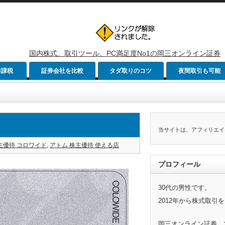
国内株式、取引ツール、PC満足度No1の岡三オンライン証券
非課税
証券会社を比較
タダ取りのコツ
夜間取引も可能
当サイトは、アフィリエイ
主優待 コロワイド
,
アトム 株主優待 使える店
プロフィール
30代の男性です。
2012年から株式取引
岡三オンライン証券、