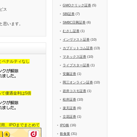
GMOクリック証券
(5)
ビス
SBI証券
(7)
SMBC日興証券
(6)
と思います。
むさし証券
(1)
インヴァスト証券
(10)
カブドットコム証券
(13)
マネックス証券
(10)
金とペナルティなし
ライブスター証券
(1)
安藤証券
(1)
岡三オンライン証券
(10)
岩井コスモ証券
(1)
って優遇金利は5倍
松井証券
(10)
楽天証券
(6)
立花証券
(1)
産運用、IPOまでまとめて
IPO株
(16)
飲食業
(31)