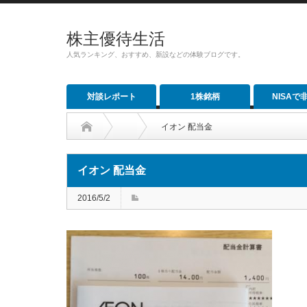
株主優待生活
人気ランキング、おすすめ、新設などの体験ブログです。
対談レポート
1株銘柄
NISAで
イオン 配当金
イオン 配当金
2016/5/2