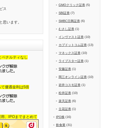
GMOクリック証券
(5)
ビス
SBI証券
(7)
SMBC日興証券
(6)
と思います。
むさし証券
(1)
インヴァスト証券
(10)
カブドットコム証券
(13)
マネックス証券
(10)
金とペナルティなし
ライブスター証券
(1)
安藤証券
(1)
岡三オンライン証券
(10)
岩井コスモ証券
(1)
って優遇金利は5倍
松井証券
(10)
楽天証券
(6)
立花証券
(1)
産運用、IPOまでまとめて
IPO株
(16)
飲食業
(31)