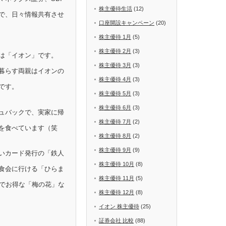
株主優待生活
(12)
で、日々情報共有させ
口座開設キャンペーン
(20)
株主優待 1月
(5)
株主優待 2月
(3)
は「イオン」です。
株主優待 3月
(3)
暮らす両親はイオンの
株主優待 4月
(3)
です。
株主優待 5月
(3)
株主優待 6月
(3)
ュバックで、実家に帰
株主優待 7月
(2)
を食べています（笑
株主優待 8月
(2)
株主優待 9月
(9)
いカード発行の「鉄人
株主優待 10月
(8)
食会に行ける「ひらま
株主優待 11月
(5)
Fでお得な「梅の花」な
株主優待 12月
(8)
イオン 株主優待
(25)
証券会社 比較
(88)