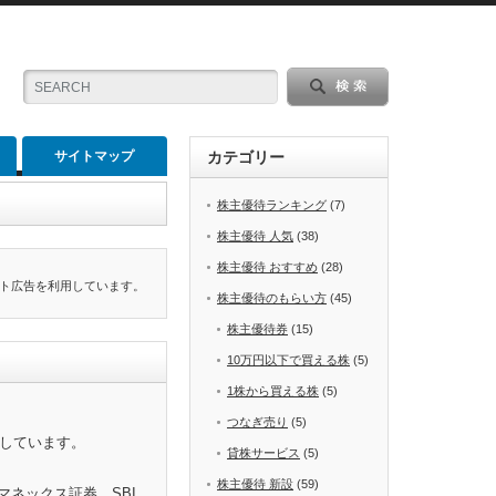
サイトマップ
カテゴリー
株主優待ランキング
(7)
株主優待 人気
(38)
株主優待 おすすめ
(28)
ト広告を利用しています。
株主優待のもらい方
(45)
株主優待券
(15)
10万円以下で買える株
(5)
1株から買える株
(5)
つなぎ売り
(5)
をしています。
貸株サービス
(5)
株主優待 新設
(59)
マネックス証券、SBI