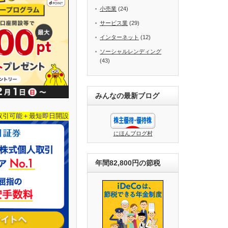
小売業
(24)
サービス業
(29)
インターネット
(12)
ソーシャルレンディング
(43)
みんなの最新ブログ
取引可能＋最短即日開設
にほんブログ村
年間82,800円の節税